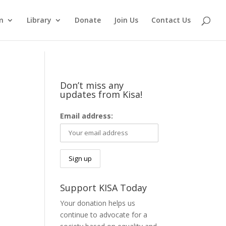
m
Library
Donate
Join Us
Contact Us
Don’t miss any
updates from Kisa!
Email address:
Support KISA Today
Your donation helps us
continue to advocate for a