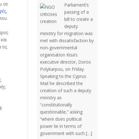
ω σε
Parliament’s
φές
,
passing of a
 που
bill to create a
deputy
προς
ministry for migration was
και
met with dissatisfaction by
 τις
non-governmental
organisation Kisa’s
executive director, Doros
Polykarpou, on Friday.
Speaking to the Cyprus
ς
Mail he described the
ωής
creation of such a deputy
ministry as
“constitutionally
ΕΕ
questionable,” asking
“where does political
power lie in terms of
government with such […]