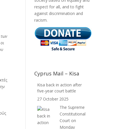
society based on equality and
respect for all, and to fight
against discrimination and
racism.
 των
 οι
ου
Cyprus Mail – Kisa
κτές
Kisa back in action after
την
five-year court battle
27 October 2025
The Supreme
νούς
Constitutional
Court on
Monday