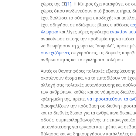
χώρες της ΕΕ
[1]
. Η Κύπρος έχει καταφύγει σε 
χώρες όπου κινδυνεύουν από βασανιστήρια, διώ
έχει διαλύσει το σύστημα υποδοχής και ασύλο
έχει οδηγήσει σε αδιάκριτες βίαιες επιθέσεις
αρ
Χλώρακα
και λίγες μέρες αργότερα
εναντίον με
ανακοίνωσε επίσης την προθυμία της να πιέσει 
να θεωρήσουν τη χώρα ως “ασφαλή”, προκειμέν
συνεχιζόμενες
συγκρούσεις, τις δομικές παραβ
ανθρωπότητας και τα εγκλήματα πολέμου.
Αυτές οι θανατηφόρες πολιτικές εξωτερίκευσης
σκοτώνουν άτομα και να τα εμποδίζουν να έχου
αλλαγή στις πολιτικές μετανάστευσης και ασύ
των ανθρώπων, καθώς και σε νόμιμους διαύλους
κράτη-μέλη της, πρέπει
να προστατεύουν τα αν
διασφαλίζουν την πρόσβαση σε διεθνή προστασ
και το διεθνές δίκαιο για τα ανθρώπινα δικαιώ
οδούς, συμπεριλαμβανομένης της επανεγκατάσ
μετανάστευσης για εργασία̇ και πρέπει να σεβ
θάλασσα και να δημιουργήσουν κατάλληλες επι