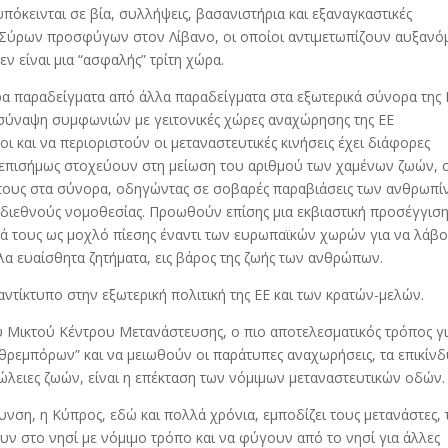
πόκεινται σε βία, συλλήψεις, βασανιστήρια και εξαναγκαστικές
ν Σύρων προσφύγων στον Λίβανο, οι οποίοι αντιμετωπίζουν αυξανό
εν είναι μια “ασφαλής” τρίτη χώρα.
α παραδείγματα από άλλα παραδείγματα στα εξωτερικά σύνορα της 
η σύναψη συμφωνιών με γειτονικές χώρες αναχώρησης της ΕΕ
 και να περιοριστούν οι μεταναστευτικές κινήσεις έχει διάφορες
ι επισήμως στοχεύουν στη μείωση του αριθμού των χαμένων ζωών, 
άτους στα σύνορα, οδηγώντας σε σοβαρές παραβιάσεις των ανθρωπ
ι διεθνούς νομοθεσίας. Προωθούν επίσης μια εκβιαστική προσέγγιση
ρά τους ως μοχλό πίεσης έναντι των ευρωπαϊκών χωρών για να λάβ
α ευαίσθητα ζητήματα, εις βάρος της ζωής των ανθρώπων.
τίκτυπο στην εξωτερική πολιτική της ΕΕ και των κρατών-μελών.
 Μικτού Κέντρου Μετανάστευσης, ο πιο αποτελεσματικός τρόπος γι
αθρεμπόρων” και να μειωθούν οι παράτυπες αναχωρήσεις, τα επικίν
ώλειες ζωών, είναι η επέκταση των νόμιμων μεταναστευτικών οδών.
υνση, η Κύπρος, εδώ και πολλά χρόνια, εμποδίζει τους μετανάστες, 
ν στο νησί με νόμιμο τρόπο και να φύγουν από το νησί για άλλες