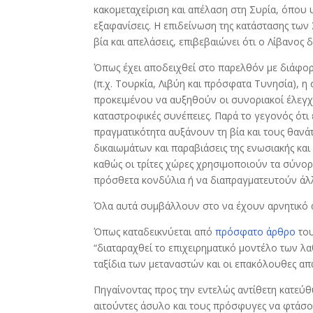
κακομεταχείριση και απέλαση στη Συρία, όπου υ
εξαφανίσεις. Η επιδείνωση της κατάστασης τω
βία και απελάσεις, επιβεβαιώνει ότι ο Λίβανος δ
Όπως έχει αποδειχθεί στο παρελθόν με διάφορ
(π.χ. Τουρκία, Λιβύη και πρόσφατα Τυνησία), 
προκειμένου να αυξηθούν οι συνοριακοί έλεγχοι
καταστροφικές συνέπειες. Παρά το γεγονός ότ
πραγματικότητα αυξάνουν τη βία και τους θαν
δικαιωμάτων και παραβιάσεις της ενωσιακής κα
καθώς οι τρίτες χώρες χρησιμοποιούν τα σύνο
πρόσθετα κονδύλια ή να διαπραγματευτούν άλλ
Όλα αυτά συμβάλλουν στο να έχουν αρνητικό αν
Όπως καταδεικνύεται από
πρόσφατο άρθρο
του
“διαταραχθεί το επιχειρηματικό μοντέλο των λ
ταξίδια των μεταναστών και οι επακόλουθες απ
Πηγαίνοντας προς την εντελώς αντίθετη κατεύθ
αιτούντες άσυλο και τους πρόσφυγες να φτάσου