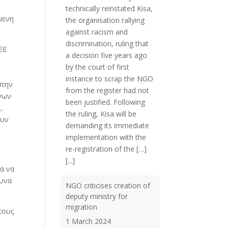
technically reinstated Kisa,
μενη
the organisation rallying
against racism and
discrimination, ruling that
ΕΕ
a decision five years ago
by the court of first
instance to scrap the NGO
στην
from the register had not
ίνων
been justified. Following
,
the ruling, Kisa will be
ουν
demanding its immediate
implementation with the
re-registration of the […]
[...]
α να
δυνα
NGO criticises creation of
deputy ministry for
migration
τους
1 March 2024