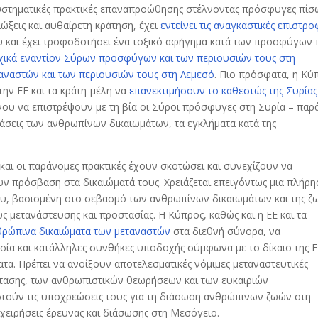
συστηματικές πρακτικές επαναπροώθησης στέλνοντας πρόσφυγες πίσ
ξεις και αυθαίρετη κράτηση, έχει
εντείνει τις αναγκαστικές επιστρο
υ και έχει τροφοδοτήσει ένα τοξικό αφήγημα κατά των προσφύγων
χικά εναντίον Σύρων προσφύγων και των περιουσιών τους στη
ταναστών και των περιουσιών τους στη Λεμεσό
. Πιο πρόσφατα, η Κύ
την ΕΕ και τα κράτη-μέλη να
επανεκτιμήσουν το καθεστώς της Συρίας
ου να επιστρέψουν με τη βία οι Σύροι πρόσφυγες στη Συρία – παρά
ιάσεις των ανθρωπίνων δικαιωμάτων, τα εγκλήματα κατά της
 και οι παράνομες πρακτικές έχουν σκοτώσει και συνεχίζουν να
ν πρόσβαση στα δικαιώματά τους. Χρειάζεται επειγόντως μια πλήρη
λου, βασισμένη στο σεβασμό των ανθρωπίνων δικαιωμάτων και της ζ
 μετανάστευσης και προστασίας. Η Κύπρος, καθώς και η ΕΕ και τα
θρώπινα δικαιώματα των μεταναστών
στα διεθνή σύνορα, να
ία και κατάλληλες συνθήκες υποδοχής σύμφωνα με το δίκαιο της 
ματα. Πρέπει να ανοίξουν αποτελεσματικές νόμιμες μεταναστευτικές
τασης, των ανθρωπιστικών θεωρήσεων και των ευκαιριών
αστούν τις υποχρεώσεις τους για τη διάσωση ανθρώπινων ζωών στη
χειρήσεις έρευνας και διάσωσης στη Μεσόγειο.