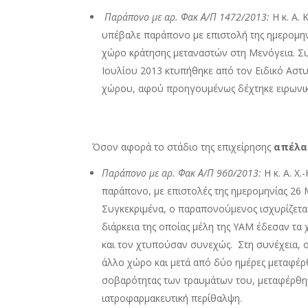
Παράπονο με αρ. Φακ Α/Π 1472/2013:
Η κ. A.
υπέβαλε παράπονο με επιστολή της ημερομηνί
χώρο κράτησης μεταναστών στη Μενόγεια. Συγ
Ιουλίου 2013 κτυπήθηκε από τον Ειδικό Αστ
χώρου, αφού προηγουμένως δέχτηκε ειρωνικ
Όσον αφορά το στάδιο της επιχείρησης
απέλα
Παράπονο με αρ. Φακ Α/Π 960/2013:
Η κ. A. Χ
παράπονο, με επιστολές της ημερομηνίας 26 Μα
Συγκεκριμένα, ο παραπονούμενος ισχυρίζεται
διάρκεια της οποίας μέλη της ΥΑΜ έδεσαν τ
και τον χτυπούσαν συνεχώς. Στη συνέχεια,
άλλο χώρο και μετά από δύο ημέρες μεταφέ
σοβαρότητας των τραυμάτων του, μεταφέρθη
ιατροφαρμακευτική περίθαλψη.