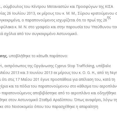
 Κ., σύμβουλος του Κέντρου Μεταναστών και Προσφύγων της ΚΙΣΑ
ας 26 Ιουλίου 2013, εκ μέρους του κ. M. M., Σύριου κρατούμενου 
ης
κεκριμένα, ο παραπονούμενος ισχυρίζεται ότι το πρωί της 26
υφύλακα κ. Μ. Ν. στο γραφείο και στην παρουσία του Υπεύθυνου το
ά σχόλια από τον συγκεκριμένο Αστυνομικό.
σης
, υποβλήθηκε το κάτωθι παράπονο:
.-H., εκπρόσωπος της Οργάνωσης Cyprus Stop Trafficking, υπέβαλε
ΐου 2013 και 3 Ιουνίου 2013 εκ μέρους του κ. O. G. H., από τη Νιγη
 ότι στις 17 Μαΐου 201 έγινε προσπάθεια για απέλαση του, κατά τη
α χέρια και τα πόδια του παραπονούμενου στο κάθισμα του αεροπλά
 ο παραπονούμενος αποβιβάστηκε από το αεροπλάνο και οδηγήθηκε
ρθηκε στον Αστυνομικό Σταθμό Αραδίππου. Όπως αναφέρει, λόγω τ
κε στο Νοσοκομείο όπου του παρασχέθηκε η απαραίτητη