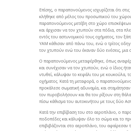
Επίσης, ο παραπονούμενος ισχυρίζεται ότι στ
κλήθηκε από μέλος του προσωπικού του χώρου 
παραπονούμενος μετέβη στο χώρο επισκέψεων,
και άρχισαν να τον χτυπούν στα πόδια, στα πλε
εντός του αστυνομικού τους οχήματος, τον ξάπ
ΥΑΜ κάθισαν από πάνω του, ενώ ο τρίτος οδηγ
τον χτυπούν ενώ του έκαναν δύο ενέσεις, μια σ
Ο παραπονούμενος μεταφέρθηκε, όπως αναφέρε
και συνέχισαν να τον χτυπούν, ενώ ο ίδιος ήτα
ντυθεί, κάλυψαν το κεφάλι του με κουκούλα, 
οχήματος. Κατά τη μεταφορά, ο παραπονούμενος
προκάλεσε σωματική αδυναμία, και σταμάτησαν
τον πυροβολήσουν και θα τον ρίξουν στη θάλα
πίσω κάθισμα του αυτοκινήτου με τους δύο Αστ
Κατά την επιβίβαση του στο αεροπλάνο, ο παρα
ποδοπέδες και κάλυψαν όλο το σώμα και το πρ
επιβιβάζονται στο αεροπλάνο, του αφαίρεσαν