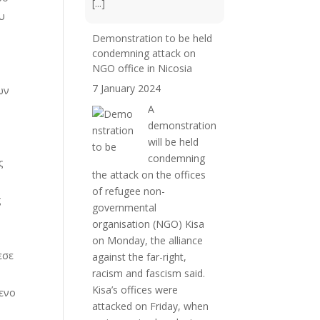
[...]
υ
Demonstration to be held
condemning attack on
NGO office in Nicosia
7 January 2024
ων
A
demonstration
will be held
condemning
ς
the attack on the offices
of refugee non-
ς
governmental
organisation (NGO) Kisa
on Monday, the alliance
εσε
against the far-right,
racism and fascism said.
Kisa’s offices were
ενο
attacked on Friday, when