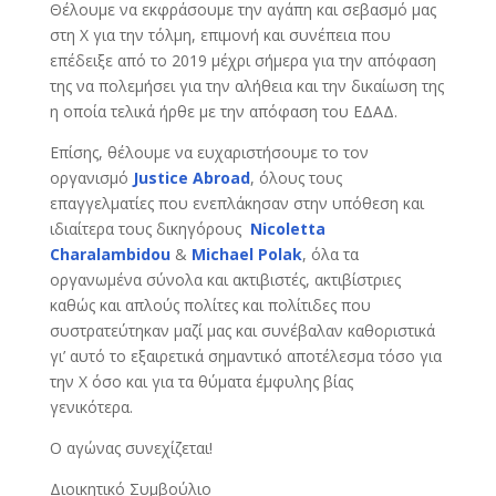
Θέλουμε να εκφράσουμε την αγάπη και σεβασμό μας
στη Χ για την τόλμη, επιμονή και συνέπεια που
επέδειξε από το 2019 μέχρι σήμερα για την απόφαση
της να πολεμήσει για την αλήθεια και την δικαίωση της
η οποία τελικά ήρθε με την απόφαση του ΕΔΑΔ.
Επίσης, θέλουμε να ευχαριστήσουμε το τον
οργανισμό
Justice
Abroad
, όλους τους
επαγγελματίες που ενεπλάκησαν στην υπόθεση και
ιδιαίτερα τους δικηγόρους
Nicoletta
Charalambidou
&
Michael
Polak
, όλα τα
οργανωμένα σύνολα και ακτιβιστές, ακτιβίστριες
καθώς και απλούς πολίτες και πολίτιδες που
συστρατεύτηκαν μαζί μας και συνέβαλαν καθοριστικά
γι’ αυτό το εξαιρετικά σημαντικό αποτέλεσμα τόσο για
την Χ όσο και για τα θύματα έμφυλης βίας
γενικότερα.
Ο αγώνας συνεχίζεται!
Διοικητικό Συμβούλιο