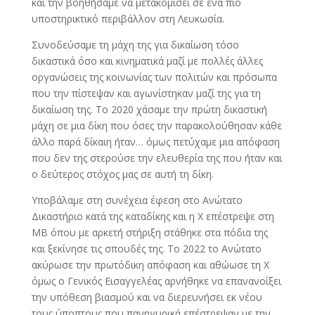
και την βοηθήσαμε να μετακομίσει σε ένα πιο
υποστηρικτικό περιβάλλον στη Λευκωσία.
Συνοδεύσαμε τη μάχη της για δικαίωση τόσο
δικαστικά όσο και κινηματικά μαζί με πολλές άλλες
οργανώσεις της κοινωνίας των πολιτών και πρόσωπα
που την πίστεψαν και αγωνίστηκαν μαζί της για τη
δικαίωση της. Το 2020 χάσαμε την πρώτη δικαστική
μάχη σε μια δίκη που όσες την παρακολούθησαν κάθε
άλλο παρά δίκαιη ήταν… όμως πετύχαμε μια απόφαση
που δεν της στερούσε την ελευθερία της που ήταν και
ο δεύτερος στόχος μας σε αυτή τη δίκη.
Υποβάλαμε στη συνέχεια έφεση στο Ανώτατο
Δικαστήριο κατά της καταδίκης και η Χ επέστρεψε στη
ΜΒ όπου με αρκετή στήριξη στάθηκε στα πόδια της
και ξεκίνησε τις σπουδές της. Το 2022 το Ανώτατο
ακύρωσε την πρωτόδικη απόφαση και αθώωσε τη Χ
όμως ο Γενικός Εισαγγελέας αρνήθηκε να επανανοίξει
την υπόθεση βιασμού και να διερευνήσει εκ νέου
τους ύποπτους που πανηγυρικά επέστρεψαν με την