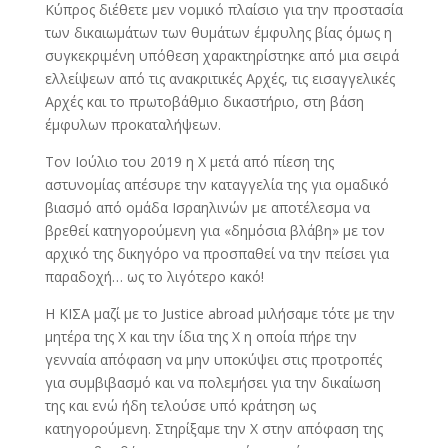
Κύπρος διέθετε μεν νομικό πλαίσιο για την προστασία
των δικαιωμάτων των θυμάτων έμφυλης βίας όμως η
συγκεκριμένη υπόθεση χαρακτηρίστηκε από μια σειρά
ελλείψεων από τις ανακριτικές Αρχές, τις εισαγγελικές
Αρχές και το πρωτοβάθμιο δικαστήριο, στη βάση
έμφυλων προκαταλήψεων.
Τον Ιούλιο του 2019 η Χ μετά από πίεση της
αστυνομίας απέσυρε την καταγγελία της για ομαδικό
βιασμό από ομάδα Ισραηλινών με αποτέλεσμα να
βρεθεί κατηγορούμενη για «δημόσια βλάβη» με τον
αρχικό της δικηγόρο να προσπαθεί να την πείσει για
παραδοχή… ως το λιγότερο κακό!
Η ΚΙΣΑ μαζί με το Justice abroad μιλήσαμε τότε με την
μητέρα της Χ και την ίδια της Χ η οποία πήρε την
γενναία απόφαση να μην υποκύψει στις προτροπές
για συμβιβασμό και να πολεμήσει για την δικαίωση
της και ενώ ήδη τελούσε υπό κράτηση ως
κατηγορούμενη. Στηρίξαμε την Χ στην απόφαση της